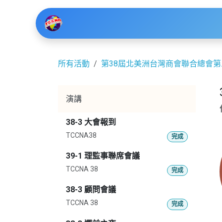
跳至內容
主頁
活動
網誌
關於我們
聯
所有活動
第38屆北美洲台灣商會聯合總會
演講
38-3 大會報到
TCCNA38
完成
39-1 理監事聯席會議
TCCNA 38
完成
38-3 顧問會議
TCCNA 38
完成