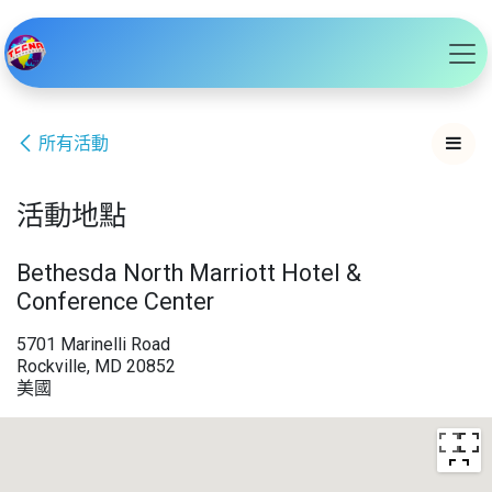
跳至內容
所有活動
活動地點
Bethesda North Marriott Hotel &
Conference Center
5701 Marinelli Road
Rockville, MD 20852
美國