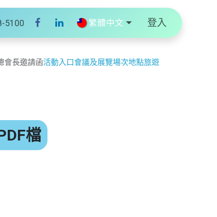
登入
繁體中文
8-5100
總會長邀請函
活動入口
會議及展覽場次
地點
旅遊
PDF檔