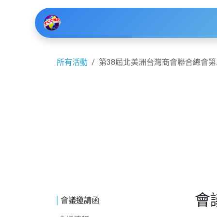
跳至內容
主頁
活動
網誌
關於我們
聯
所有活動
第38屆北美洲台灣商會聯合總會
會
會議邀請函