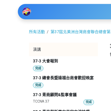
跳至內容
主頁
活動
網誌
關於我們
聯
所有活動
第37屆北美洲台灣商會聯合總會
演講
37-3 大會報到
完成
37-3 總會長暨達福台商會歡迎晚宴
完成
37-3 青商顧問&監事會議
TCCNA 37
完成